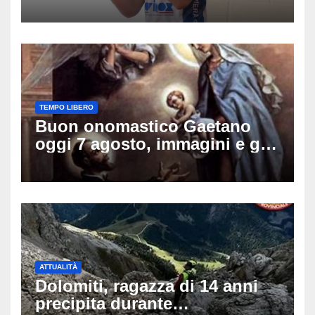
amici: il mistero dello
schianto senza frenata
TEMPO LIBERO
Buon onomastico Gaetano
oggi 7 agosto, immagini e gif
di auguri da condividere sui
social
ATTUALITÀ
Dolomiti, ragazza di 14 anni
precipita durante