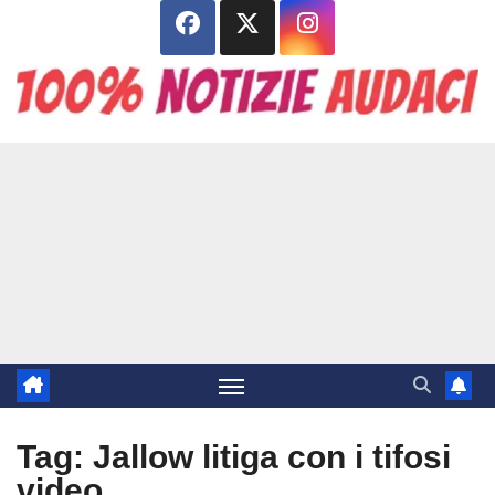
Salta
al
contenuto
Tag:
Jallow litiga con i tifosi
video