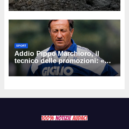
un’escursione: tragedia sul
Latemar davanti alla famiglia
SPORT
Addio Pippo Marchioro, il
tecnico delle promozioni: «Ha
scritto pagine indimenticabili
del nostro calcio»