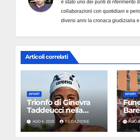
è stato uno dei punti di riferimento
collaborazioni con quotidiani e periodi
diversi anni la cronaca giudiziaria 
Articoli correlati
SPORT
SPORT
Trionfo di Ginevra
Fune
Taddeucci nella
Bares
Senna, oro europeo
comm
AGO 4, 2026
REDAZIONE
AGO 4
e la stoccata sul
bufe
fiume di Parigi: ‘Era
tifos