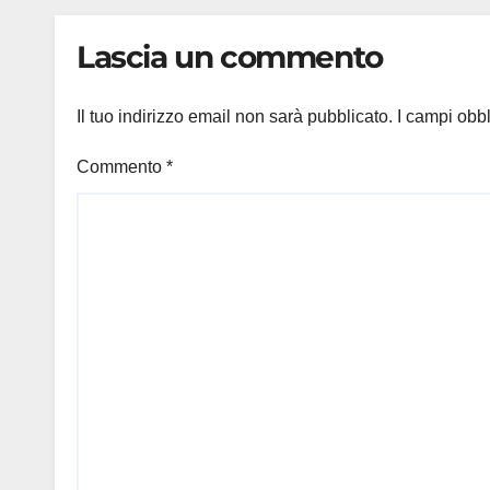
bella zozza’
furio
Lascia un commento
Il tuo indirizzo email non sarà pubblicato.
I campi obb
Commento
*