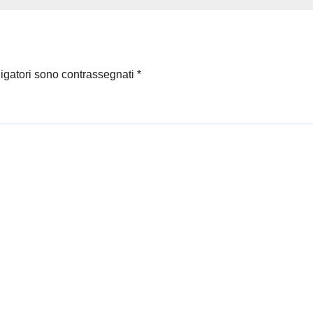
si
morte del capita
del Milan
ligatori sono contrassegnati
*