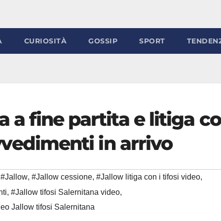
À
CURIOSITÀ
GOSSIP
SPORT
TENDEN
 a fine partita e litiga c
rovvedimenti in arrivo
#Jallow
,
#Jallow cessione
,
#Jallow litiga con i tifosi video
,
ti
,
#Jallow tifosi Salernitana video
,
eo Jallow tifosi Salernitana