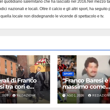
 del quotidiano salernitano che ha lasciato nel 2016.Nel mezzo t
ci nazionali e locali. Oltre il calcio e gli altri sport, ha seguito 
e quella locale non disdegnando le vicende di spettacolo e tv.
SPORT
rali di Franco
“Franco Baresi è i
i tra cori e
massimo come
ozione, poi la
difensore”: il vid
, 2026
REDAZIONE
AGO 1, 2026
REDAZION
ra su La Russa:
Maradona emoz
i del Milan
il calcio dopo la