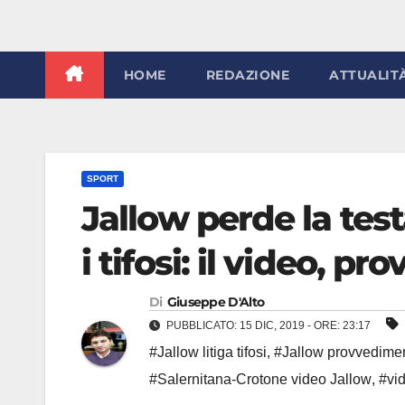
HOME
REDAZIONE
ATTUALIT
SPORT
Jallow perde la testa
i tifosi: il video, p
Di
Giuseppe D'Alto
PUBBLICATO: 15 DIC, 2019 - ORE: 23:17
#Jallow litiga tifosi
,
#Jallow provvedimen
#Salernitana-Crotone video Jallow
,
#vid