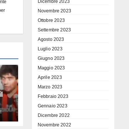
Dicembre 2023
ante
per
Novembre 2023
Ottobre 2023
Settembre 2023
Agosto 2023
Luglio 2023
Giugno 2023
Maggio 2023
Aprile 2023
Marzo 2023
l
Febbraio 2023
Gennaio 2023
eo di
E
iona
Dicembre 2022
Novembre 2022