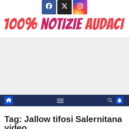
Salta
al
contenuto
Tag:
Jallow tifosi Salernitana
video