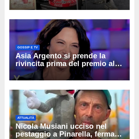
divide l’Italia: Fedriga li invita
in Regione, Vannacci li
difende
GOSSIP E TV
Asia Argento si prende la
rivincita prima del premio alla
carriera: «Mi chiamano
raccomandata e cagna»
ATTUALITÀ
Nicola Musiani ucciso nel
pestaggio a Pinarella, fermati