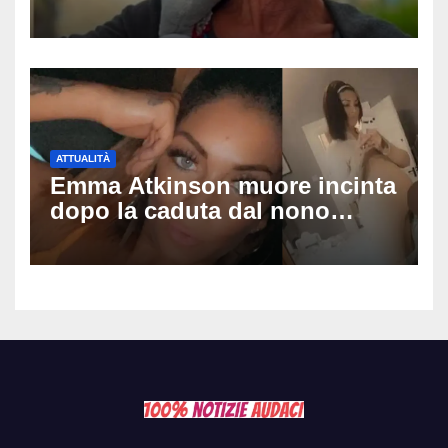
quattro giovani: la svolta
dopo video, intercettazioni e
pedinamenti
ATTUALITÀ
Emma Atkinson muore incinta
dopo la caduta dal nono
piano: la figlia nasce 30
minuti dopo e sta bene