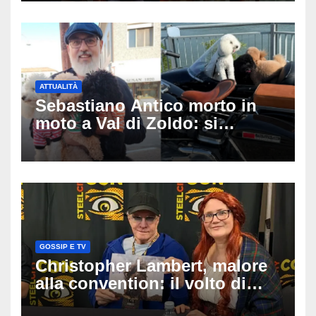
coppia
ATTUALITÀ
Sebastiano Antico morto in
moto a Val di Zoldo: si
schianta con il sidecar, salvi i
due cagnolini
GOSSIP E TV
Christopher Lambert, malore
alla convention: il volto di
Highlander trasportato via in