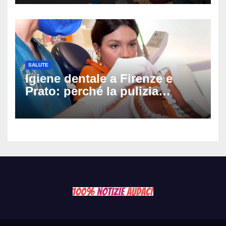
ambulanza davanti ai fan
SALUTE
Igiene dentale a Firenze e
Prato: perché la pulizia
professionale è il primo passo
per prevenire la carie