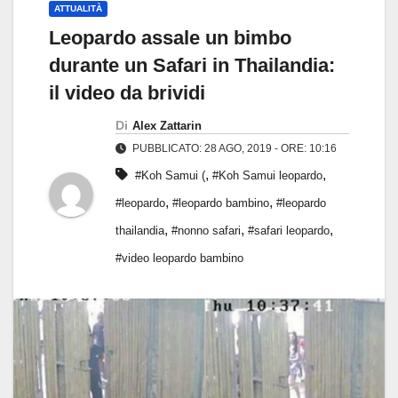
ATTUALITÀ
Leopardo assale un bimbo
durante un Safari in Thailandia:
il video da brividi
Di
Alex Zattarin
PUBBLICATO: 28 AGO, 2019 - ORE: 10:16
,
,
#Koh Samui (
#Koh Samui leopardo
,
,
#leopardo
#leopardo bambino
#leopardo
,
,
,
thailandia
#nonno safari
#safari leopardo
#video leopardo bambino