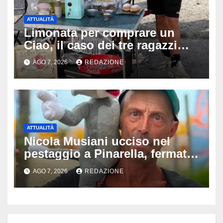
ATTUALITÀ
Limonata per comprare un
Ciao, il caso dei tre ragazzi
divide l’Italia: Fedriga li invita
AGO 7, 2026
REDAZIONE
in Regione, Vannacci li
difende
ATTUALITÀ
Nicola Musiani ucciso nel
pestaggio a Pinarella, fermati
quattro giovani: la svolta
AGO 7, 2026
REDAZIONE
dopo video, intercettazioni e
pedinamenti