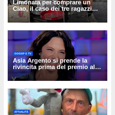
Limonata per comprare un
Ciao, il caso dei tre ragazzi
divide l’Italia: Fedriga li invita
in Regione, Vannacci li
difende
GOSSIP E TV
Asia Argento si prende la
rivincita prima del premio alla
carriera: «Mi chiamano
raccomandata e cagna»
ATTUALITÀ