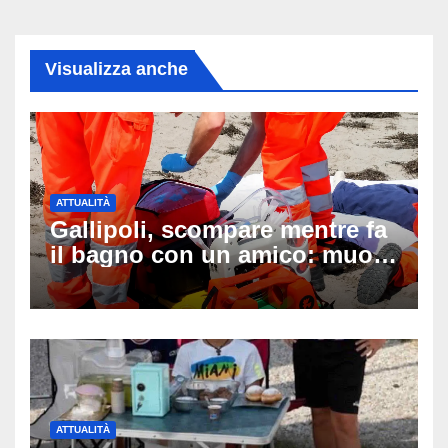
Visualizza anche
ATTUALITÀ
Gallipoli, scompare mentre fa
il bagno con un amico: muore
a 19 anni dopo 45 minuti di
disperati tentativi di
rianimazione
ATTUALITÀ