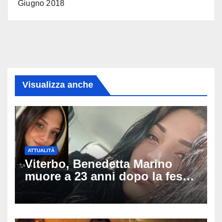
Giugno 2018
Visualizza anche
ATTUALITÀ
Viterbo, Benedetta Marino
muore a 23 anni dopo la festa
di compleanno: trovata senza
vita nell’ex consorzio, è giallo
sulle ultime ore