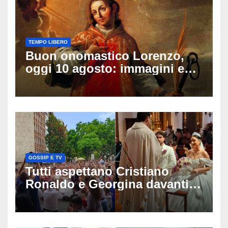
TEMPO LIBERO
Buon onomastico Lorenzo,
oggi 10 agosto: immagini e
gif di auguri da condividere
sui social
GOSSIP E TV
Tutti aspettano Cristiano
Ronaldo e Georgina davanti
alla cattedrale: ma il
matrimonio era di un’altra
coppia