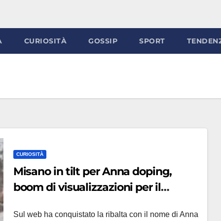
À
CURIOSITÀ
GOSSIP
SPORT
TENDEN
CURIOSITÀ
Misano in tilt per Anna doping,
boom di visualizzazioni per il
filmato audace con Magni:
Sul web ha conquistato la ribalta con il nome di Anna
‘Domenica sarà sul lungomare ad