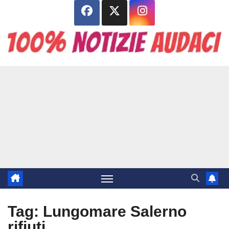
Salta
al
contenuto
Tag:
Lungomare Salerno
rifiuti