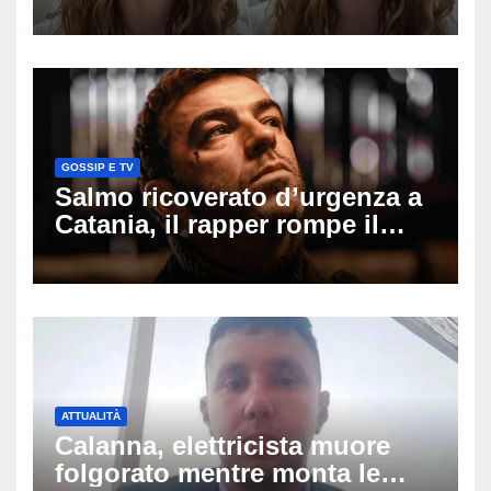
mio ex voleva che mi rifacessi
il seno». Poi svela i ritocchi di
cui si è pentita
GOSSIP E TV
Salmo ricoverato d’urgenza a
Catania, il rapper rompe il
silenzio dopo la notte in
ospedale: come sta e cosa
succede al tour
ATTUALITÀ
Calanna, elettricista muore
folgorato mentre monta le