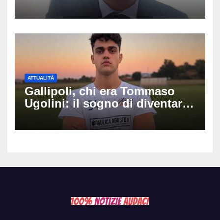
luminarie della festa: chi era
Fabio Calabrò e cosa è
successo
ATTUALITÀ
Gallipoli, chi era Tommaso
Ugolini: il sogno di diventare
medico e la fascia da
capitano, il dolore di Bologna
per il 19enne morto in mare