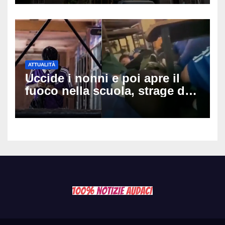
ipotesi al vaglio
ATTUALITÀ
Uccide i nonni e poi apre il
fuoco nella scuola, strage di
insegnanti: il possibile
movente dietro il massacro in
Thailandia