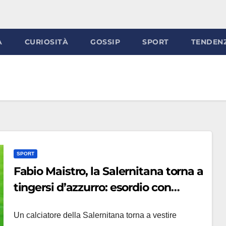
À
CURIOSITÀ
GOSSIP
SPORT
TENDEN
SPORT
Fabio Maistro, la Salernitana torna a
tingersi d’azzurro: esordio con
l’under 21 con brivido finale (VIDEO)
Un calciatore della Salernitana torna a vestire