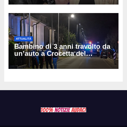
anni
ATTUALITÀ
Bambino di 3 anni travolto da
un’auto a Crocetta del
Montello: è gravissimo,
trasportato in elicottero a
Padova