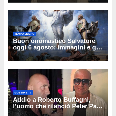
sulle sue condizioni
TEMPO LIBERO
Buon onomastico Salvatore
oggi 6 agosto: immagini e gif
di auguri da condividere
GOSSIP E TV
Addio a Roberto Buffagni,
l’uomo che rilanciò Peter Pan
e Villa delle Rose: aveva 59