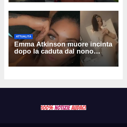
dopo video, intercettazioni e
pedinamenti
ATTUALITÀ
Emma Atkinson muore incinta
dopo la caduta dal nono
piano: la figlia nasce 30
minuti dopo e sta bene