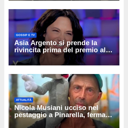
difende
GOSSIP E TV
Asia Argento si prende la
rivincita prima del premio alla
carriera: «Mi chiamano
raccomandata e cagna»
ATTUALITÀ
Nicola Musiani ucciso nel
pestaggio a Pinarella, fermati
quattro giovani: la svolta