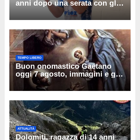
anni dopo una serata con gli
amici: il mistero dello
schianto senza frenata
TEMPO LIBERO
Buon onomastico Gaetano
oggi 7 agosto, immagini e gif
di auguri da condividere sui
social
ATTUALITÀ
Dolomiti, ragazza di 14 anni