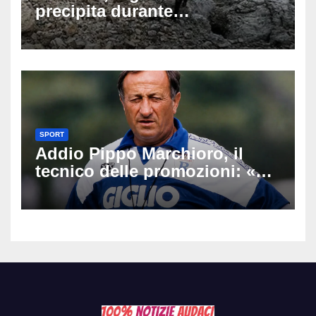
precipita durante
un’escursione: tragedia sul
Latemar davanti alla famiglia
SPORT
Addio Pippo Marchioro, il
tecnico delle promozioni: «Ha
scritto pagine indimenticabili
del nostro calcio»