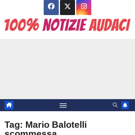
Salta
al
contenuto
Tag:
Mario Balotelli
scommessa