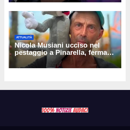
raccomandata e cagna»
ATTUALITÀ
Nicola Musiani ucciso nel
pestaggio a Pinarella, fermati
quattro giovani: la svolta
dopo video, intercettazioni e
pedinamenti