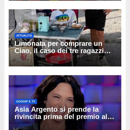
rianimazione
ATTUALITÀ
Limonata per comprare un
Ciao, il caso dei tre ragazzi
divide l’Italia: Fedriga li invita
in Regione, Vannacci li
difende
GOSSIP E TV
Asia Argento si prende la
rivincita prima del premio alla
carriera: «Mi chiamano