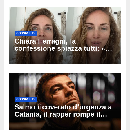
verso la serenità
GOSSIP E TV
Chiara Ferragni, la
confessione spiazza tutti: «Un
mio ex voleva che mi rifacessi
il seno». Poi svela i ritocchi di
cui si è pentita
GOSSIP E TV
Salmo ricoverato d’urgenza a
Catania, il rapper rompe il
silenzio dopo la notte in
ospedale: come sta e cosa