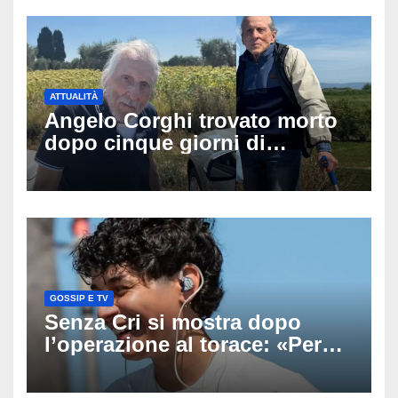
ATTUALITÀ
Angelo Corghi trovato morto
dopo cinque giorni di
ricerche: il giallo dell’80enne
scomparso dopo essere
uscito dall’Inps a Grosseto
GOSSIP E TV
Senza Cri si mostra dopo
l’operazione al torace: «Per
anni mi sentivo in trappola», il
racconto sul difficile percorso