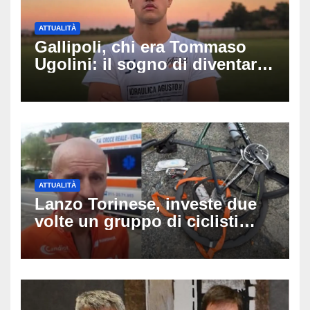
ATTUALITÀ
Gallipoli, chi era Tommaso
Ugolini: il sogno di diventare
medico e la fascia da
capitano, il dolore di Bologna
per il 19enne morto in mare
ATTUALITÀ
Lanzo Torinese, investe due
volte un gruppo di ciclisti
dopo una lite: arrestato
73enne, il racconto choc di un
ferito