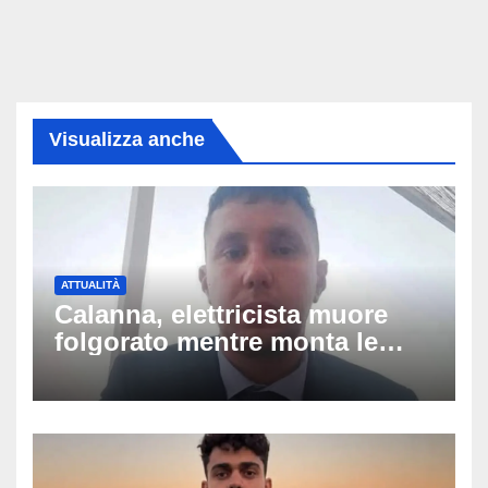
Visualizza anche
ATTUALITÀ
Calanna, elettricista muore
folgorato mentre monta le
luminarie della festa: chi era
Fabio Calabrò e cosa è
successo