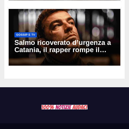
cui si è pentita
GOSSIP E TV
Salmo ricoverato d’urgenza a
Catania, il rapper rompe il
silenzio dopo la notte in
ospedale: come sta e cosa
succede al tour