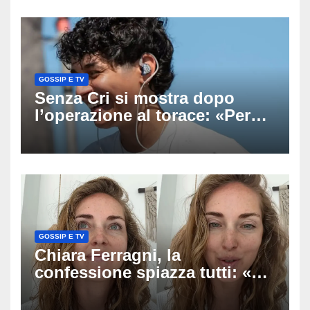
uscito dall’Inps a Grosseto
GOSSIP E TV
Senza Cri si mostra dopo
l’operazione al torace: «Per
anni mi sentivo in trappola», il
racconto sul difficile percorso
verso la serenità
GOSSIP E TV
Chiara Ferragni, la
confessione spiazza tutti: «Un
mio ex voleva che mi rifacessi
il seno». Poi svela i ritocchi di