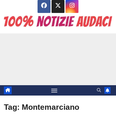
Salta
al
contenuto
Tag:
Montemarciano