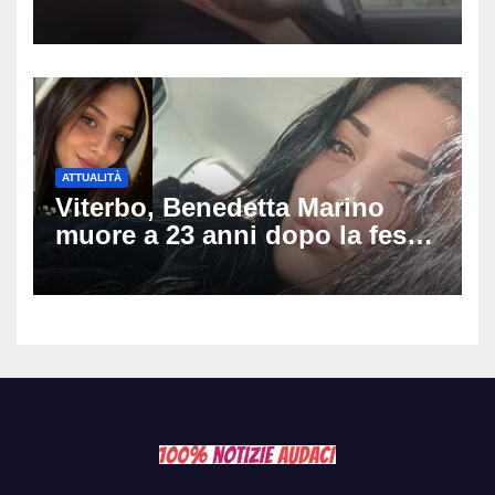
pestato a Sangineto, muore a
34 anni e lascia 4 figli
ATTUALITÀ
Viterbo, Benedetta Marino
muore a 23 anni dopo la festa
di compleanno: trovata senza
vita nell’ex consorzio, è giallo
sulle ultime ore