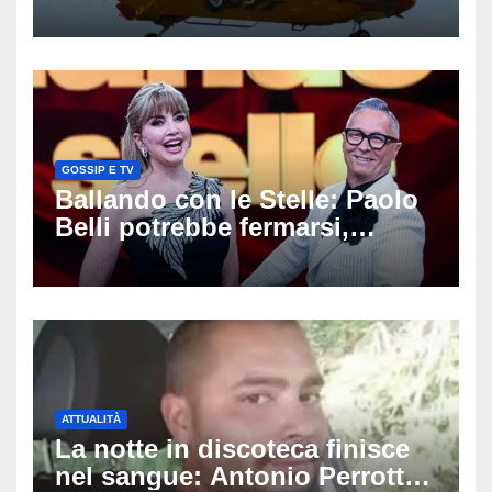
ospedale: da Guilmi a Vasto,
poi l’eliambulanza a Pescara
GOSSIP E TV
Ballando con le Stelle: Paolo
Belli potrebbe fermarsi,
spunta il nome del sostituto e
il cast prende forma
ATTUALITÀ
La notte in discoteca finisce
nel sangue: Antonio Perrotta