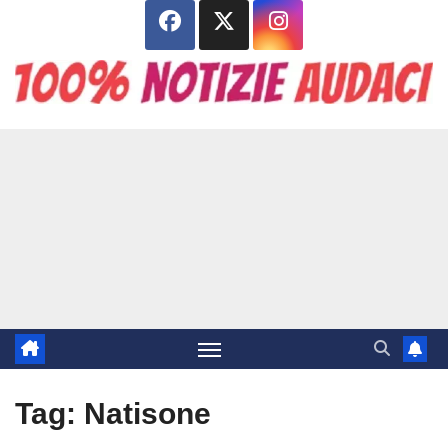
Salta
al
contenuto
Tag:
Natisone