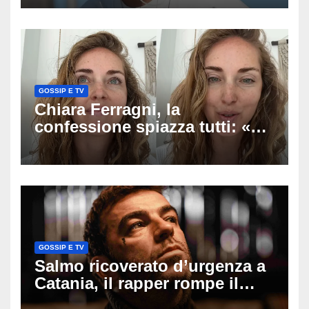
racconto sul difficile percorso
verso la serenità
GOSSIP E TV
Chiara Ferragni, la
confessione spiazza tutti: «Un
mio ex voleva che mi rifacessi
il seno». Poi svela i ritocchi di
cui si è pentita
GOSSIP E TV
Salmo ricoverato d’urgenza a
Catania, il rapper rompe il
silenzio dopo la notte in