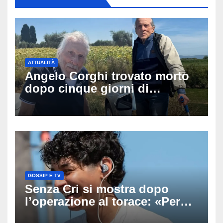
ATTUALITÀ
Angelo Corghi trovato morto
dopo cinque giorni di
ricerche: il giallo dell’80enne
scomparso dopo essere
uscito dall’Inps a Grosseto
GOSSIP E TV
Senza Cri si mostra dopo
l’operazione al torace: «Per
anni mi sentivo in trappola», il