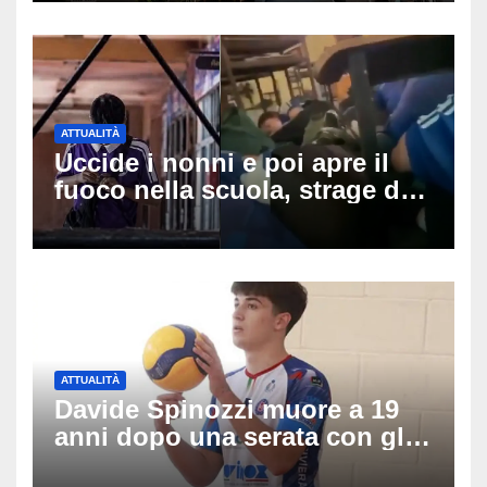
ATTUALITÀ
Uccide i nonni e poi apre il
fuoco nella scuola, strage di
insegnanti: il possibile
movente dietro il massacro in
Thailandia
ATTUALITÀ
Davide Spinozzi muore a 19
anni dopo una serata con gli
amici: il mistero dello