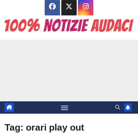
Salta
al
contenuto
Tag:
orari play out