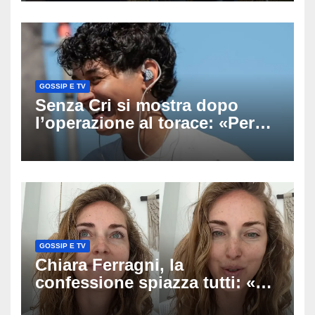
uscito dall’Inps a Grosseto
GOSSIP E TV
Senza Cri si mostra dopo
l’operazione al torace: «Per
anni mi sentivo in trappola», il
racconto sul difficile percorso
verso la serenità
GOSSIP E TV
Chiara Ferragni, la
confessione spiazza tutti: «Un
mio ex voleva che mi rifacessi