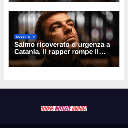
il seno». Poi svela i ritocchi di
cui si è pentita
GOSSIP E TV
Salmo ricoverato d’urgenza a
Catania, il rapper rompe il
silenzio dopo la notte in
ospedale: come sta e cosa
succede al tour