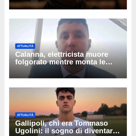
silenzio dopo la notte in
ospedale: come sta e cosa
succede al tour
ATTUALITÀ
Calanna, elettricista muore
folgorato mentre monta le
luminarie della festa: chi era
Fabio Calabrò e cosa è
successo
ATTUALITÀ
Gallipoli, chi era Tommaso
Ugolini: il sogno di diventare