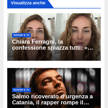
Visualizza anche
GOSSIP E TV
Chiara Ferragni, la
confessione spiazza tutti: «Un
mio ex voleva che mi rifacessi
il seno». Poi svela i ritocchi di
cui si è pentita
GOSSIP E TV
Salmo ricoverato d’urgenza a
Catania, il rapper rompe il