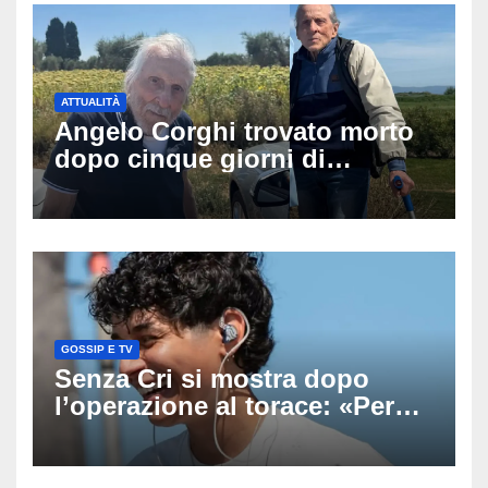
ATTUALITÀ
Angelo Corghi trovato morto
dopo cinque giorni di
ricerche: il giallo dell’80enne
scomparso dopo essere
uscito dall’Inps a Grosseto
GOSSIP E TV
Senza Cri si mostra dopo
l’operazione al torace: «Per
anni mi sentivo in trappola», il
racconto sul difficile percorso
verso la serenità