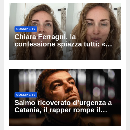
GOSSIP E TV
Chiara Ferragni, la
confessione spiazza tutti: «Un
mio ex voleva che mi rifacessi
il seno». Poi svela i ritocchi di
cui si è pentita
GOSSIP E TV
Salmo ricoverato d’urgenza a
Catania, il rapper rompe il
silenzio dopo la notte in
ospedale: come sta e cosa