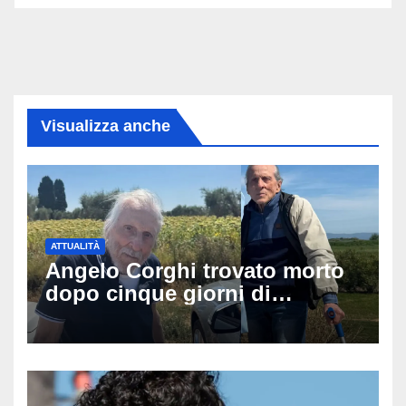
Visualizza anche
ATTUALITÀ
Angelo Corghi trovato morto
dopo cinque giorni di
ricerche: il giallo dell’80enne
scomparso dopo essere
uscito dall’Inps a Grosseto