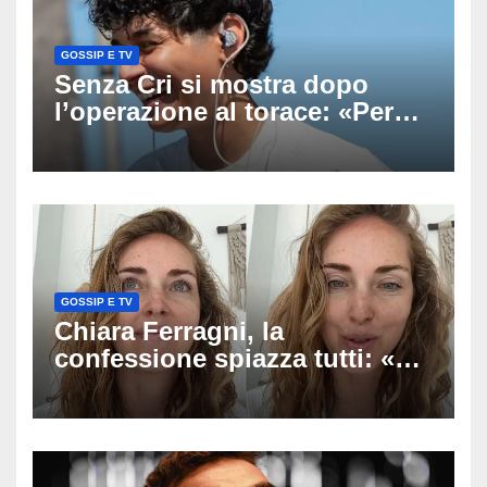
GOSSIP E TV
Senza Cri si mostra dopo
l’operazione al torace: «Per
anni mi sentivo in trappola», il
racconto sul difficile percorso
verso la serenità
GOSSIP E TV
Chiara Ferragni, la
confessione spiazza tutti: «Un
mio ex voleva che mi rifacessi
il seno». Poi svela i ritocchi di
cui si è pentita