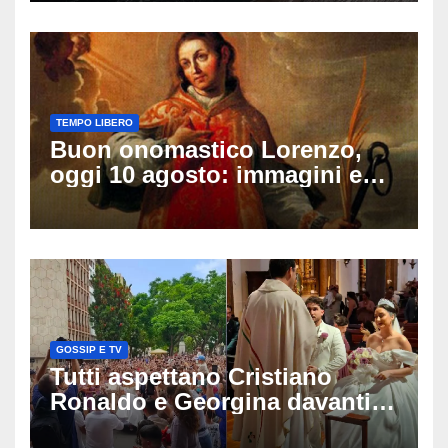
sulle ultime ore
TEMPO LIBERO
Buon onomastico Lorenzo,
oggi 10 agosto: immagini e
gif di auguri da condividere
sui social
GOSSIP E TV
Tutti aspettano Cristiano
Ronaldo e Georgina davanti
alla cattedrale: ma il