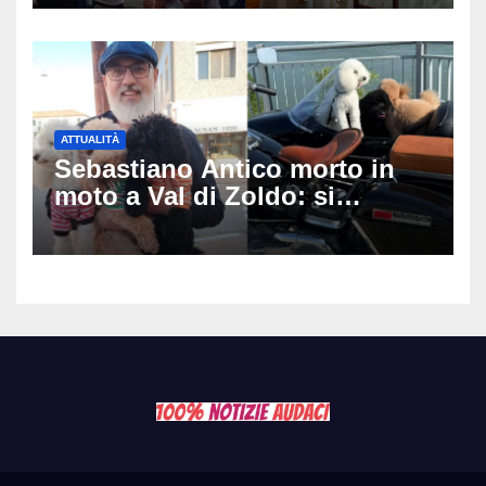
matrimonio era di un’altra
coppia
ATTUALITÀ
Sebastiano Antico morto in
moto a Val di Zoldo: si
schianta con il sidecar, salvi i
due cagnolini