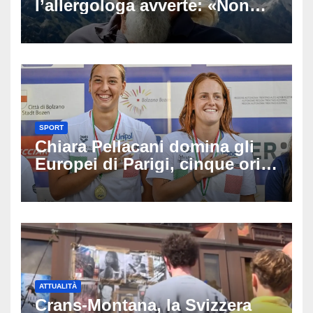
l’allergologa avverte: «Non
aspettate di sapere se siete
allergici»
SPORT
Chiara Pellacani domina gli
Europei di Parigi, cinque ori
in cinque gare: ‘Nel sincro
siamo da medaglia olimpica’
ATTUALITÀ
Crans-Montana, la Svizzera