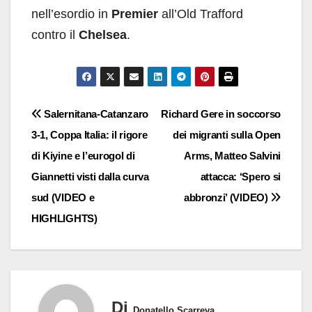
nell’esordio in
Premier
all’Old Trafford
contro il
Chelsea
.
Navigazione
Salernitana-Catanzaro
Richard Gere in soccorso
3-1, Coppa Italia: il rigore
dei migranti sulla Open
articoli
di Kiyine e l’eurogol di
Arms, Matteo Salvini
Giannetti visti dalla curva
attacca: ‘Spero si
sud (VIDEO e
abbronzi’ (VIDEO)
HIGHLIGHTS)
Di
Donatello Scarreva