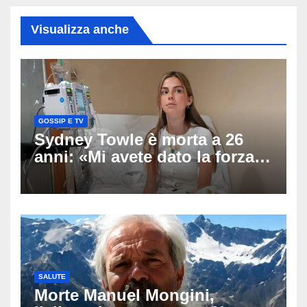
Visualizza anche
GOSSIP E TV
Sydney Towle è morta a 26
anni: «Mi avete dato la forza
di andare avanti», l’ultimo
messaggio dell’influencer
commuove i fan
SALUTE
Morte Manuel Mongini,