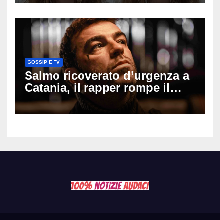
il seno». Poi svela i ritocchi di
cui si è pentita
GOSSIP E TV
Salmo ricoverato d’urgenza a
Catania, il rapper rompe il
silenzio dopo la notte in
ospedale: come sta e cosa
succede al tour