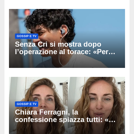
uscito dall’Inps a Grosseto
GOSSIP E TV
Senza Cri si mostra dopo
l’operazione al torace: «Per
anni mi sentivo in trappola», il
racconto sul difficile percorso
verso la serenità
GOSSIP E TV
Chiara Ferragni, la
confessione spiazza tutti: «Un
mio ex voleva che mi rifacessi