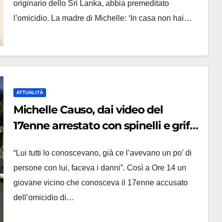
originario dello Sri Lanka, abbia premeditato
l’omicidio. La madre di Michelle: ‘In casa non hai…
ATTUALITÀ
Michelle Causo, dai video del
17enne arrestato con spinelli e griffe
al primo brano da trapper: ‘Faceva
“Lui tutti lo conoscevano, già ce l’avevano un po’ di
danni’
persone con lui, faceva i danni”. Così a Ore 14 un
giovane vicino che conosceva il 17enne accusato
dell’omicidio di…