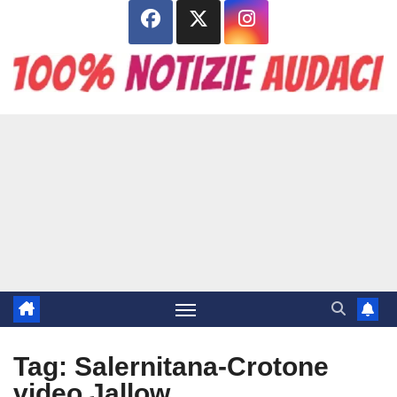
Salta
al
contenuto
Tag:
Salernitana-Crotone
video Jallow