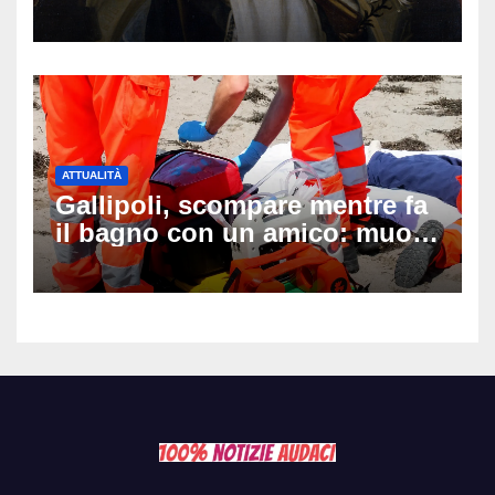
auguri da condividere
ATTUALITÀ
Gallipoli, scompare mentre fa
il bagno con un amico: muore
a 19 anni dopo 45 minuti di
disperati tentativi di
rianimazione