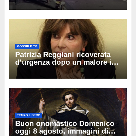
coinvolti un’auto, un suv e
una moto
GOSSIP E TV
Patrizia Reggiani ricoverata
d’urgenza dopo un malore in
vacanza: come sta oggi l’ex
Lady Gucci
TEMPO LIBERO
Buon onomastico Domenico
oggi 8 agosto, immagini di