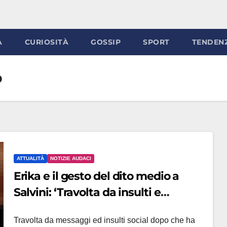
À
CURIOSITÀ
GOSSIP
SPORT
TENDEN
o
ATTUALITÀ
NOTIZIE AUDACI
Erika e il gesto del dito medio a
Salvini: ‘Travolta da insulti e
minacce di morte’, nuove
Travolta da messaggi ed insulti social dopo che ha
polemiche sul web