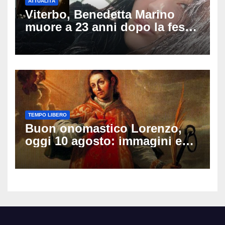
ATTUALITÀ
Viterbo, Benedetta Marino
muore a 23 anni dopo la festa
di compleanno: trovata senza
vita nell’ex consorzio, è giallo
sulle ultime ore
TEMPO LIBERO
Buon onomastico Lorenzo,
oggi 10 agosto: immagini e
gif di auguri da condividere
sui social