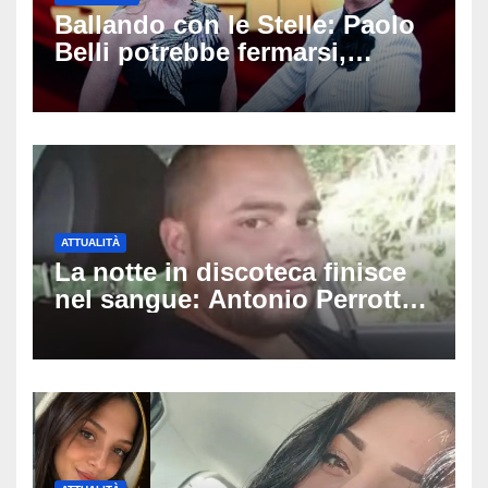
Ballando con le Stelle: Paolo
Belli potrebbe fermarsi,
spunta il nome del sostituto e
il cast prende forma
ATTUALITÀ
La notte in discoteca finisce
nel sangue: Antonio Perrotta
pestato a Sangineto, muore a
34 anni e lascia 4 figli