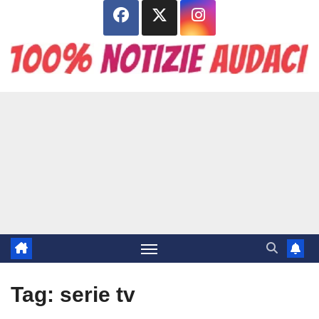
Salta
al
contenuto
Tag:
serie tv