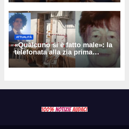
diretta: cosa ha mostrato e
perché ora rischia un
processo
ATTUALITÀ
«Qualcuno si è fatto male»: la
telefonata alla zia prima
dell’orrore, arrestato il 25enne
che ha ucciso la nonna ad
Altino