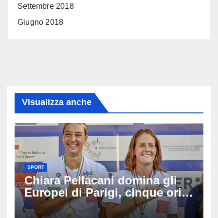
Settembre 2018
Giugno 2018
Visualizza anche
SPORT
Chiara Pellacani domina gli
Europei di Parigi, cinque ori
in cinque gare: ‘Nel sincro
siamo da medaglia olimpica’