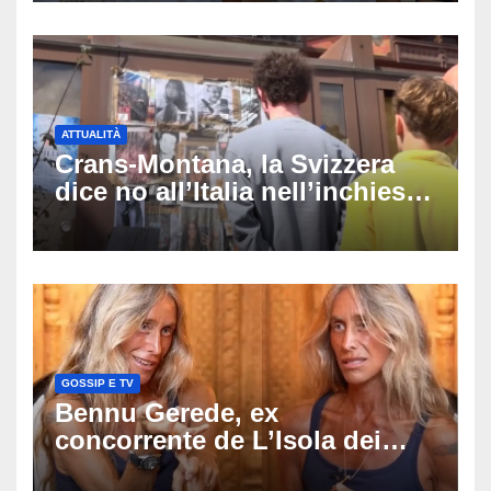
ATTUALITÀ
Crans-Montana, la Svizzera
dice no all’Italia nell’inchiesta
sul rogo: respinta la richiesta
di costituirsi parte civile
GOSSIP E TV
Bennu Gerede, ex
concorrente de L’Isola dei
Famosi fermata dopo una