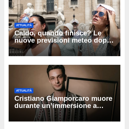
ATTUALITÀ
Caldo, quando finisce? Le
nuove previsioni meteo dopo
Ferragosto: ecco quando
potrebbe arrivare la svolta
ATTUALITÀ
Cristiano Giamporcaro muore
durante un’immersione a
Lampedusa: aperta
un’inchiesta per omicidio
nautico, cosa emerge sulla