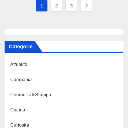
Paginazione
1
2
3
degli
articoli
Categorie
Attualità
Campania
Comunicati Stampa
Cucina
Curiosità