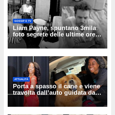
GOSSIP E TV
Liam Payne, spuntano 3mila
foto segrete delle ultime ore:
cosa è successo prima della
tragica caduta dall’hotel
ATTUALITÀ
Porta a spasso il cane e viene
travolta dall’auto guidata da
due bambini di 4 e 6 anni: l’ex
miss Kiara Bowling lotta tra la
vita e la morte