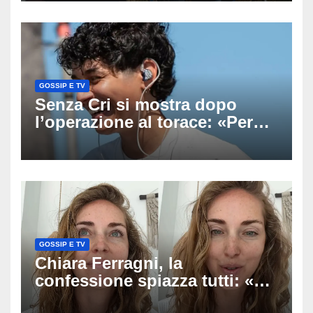
uscito dall’Inps a Grosseto
GOSSIP E TV
Senza Cri si mostra dopo
l’operazione al torace: «Per
anni mi sentivo in trappola», il
racconto sul difficile percorso
verso la serenità
GOSSIP E TV
Chiara Ferragni, la
confessione spiazza tutti: «Un
mio ex voleva che mi rifacessi