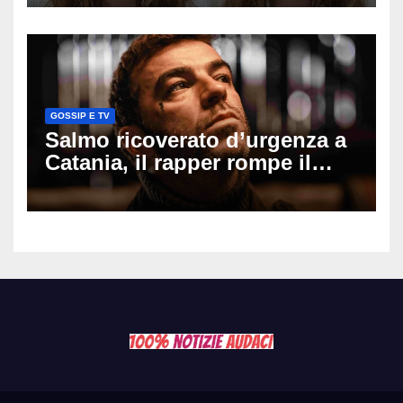
il seno». Poi svela i ritocchi di
cui si è pentita
GOSSIP E TV
Salmo ricoverato d’urgenza a
Catania, il rapper rompe il
silenzio dopo la notte in
ospedale: come sta e cosa
succede al tour