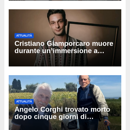
ATTUALITÀ
Cristiano Giamporcaro muore
durante un’immersione a
Lampedusa: aperta
un’inchiesta per omicidio
nautico, cosa emerge sulla
tragedia
ATTUALITÀ
Angelo Corghi trovato morto
dopo cinque giorni di
ricerche: il giallo dell’80enne