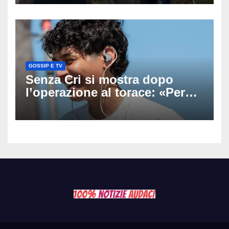
scomparso dopo essere
uscito dall’Inps a Grosseto
GOSSIP E TV
Senza Cri si mostra dopo
l’operazione al torace: «Per
anni mi sentivo in trappola», il
racconto sul difficile percorso
verso la serenità