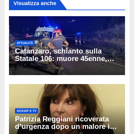
Visualizza anche
ATTUALITÀ
Catanzaro, schianto sulla
Statale 106: muore 45enne,
coinvolti un’auto, un suv e
una moto
GOSSIP E TV
Patrizia Reggiani ricoverata
d’urgenza dopo un malore in
vacanza: come sta oggi l’ex