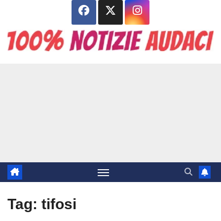
Salta
al
contenuto
Tag:
tifosi