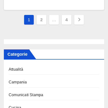
Paginazione
1
2
…
4
degli
articoli
Categorie
Attualità
Campania
Comunicati Stampa
Cucina