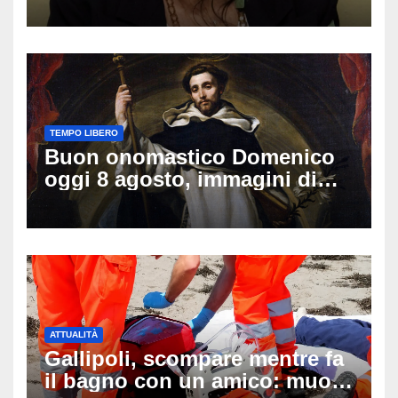
Lady Gucci
TEMPO LIBERO
Buon onomastico Domenico
oggi 8 agosto, immagini di
auguri da condividere
ATTUALITÀ
Gallipoli, scompare mentre fa
il bagno con un amico: muore