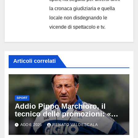
la cronaca giudiziaria e quella
locale non disdegnando le
vicende di spettacolo e tv.
Articoli correlati
SPORT
Addio Pippo Marchioro, il
tecnico delle promozioni: «Ha
scritto pagine indimenticabili
AGO 6, 2026
RENATO VALDESCALA
del nostro calcio»