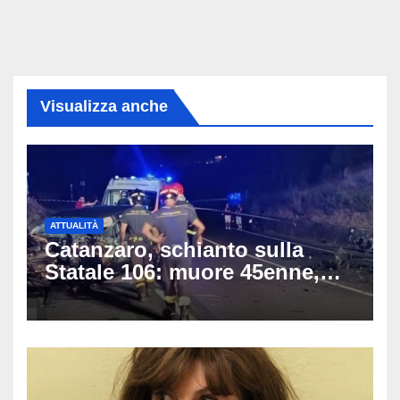
Visualizza anche
ATTUALITÀ
Catanzaro, schianto sulla
Statale 106: muore 45enne,
coinvolti un’auto, un suv e
una moto