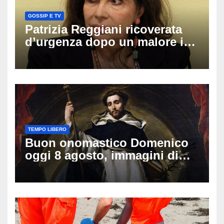
GOSSIP E TV
Patrizia Reggiani ricoverata
d’urgenza dopo un malore in
vacanza: come sta oggi l’ex
Lady Gucci
TEMPO LIBERO
Buon onomastico Domenico
oggi 8 agosto, immagini di
auguri da condividere