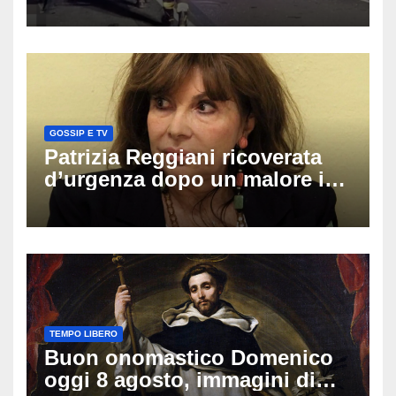
coinvolti un’auto, un suv e
una moto
GOSSIP E TV
Patrizia Reggiani ricoverata
d’urgenza dopo un malore in
vacanza: come sta oggi l’ex
Lady Gucci
TEMPO LIBERO
Buon onomastico Domenico
oggi 8 agosto, immagini di