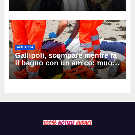
auguri da condividere
ATTUALITÀ
Gallipoli, scompare mentre fa
il bagno con un amico: muore
a 19 anni dopo 45 minuti di
disperati tentativi di
rianimazione