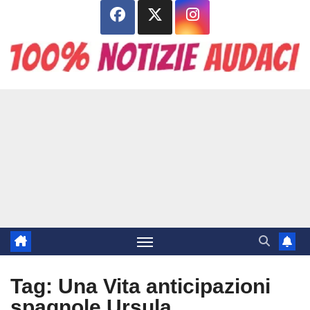
Salta
al
contenuto
Tag:
Una Vita anticipazioni
spagnole Ursula