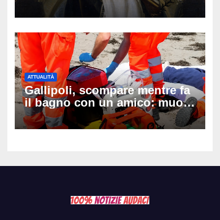
auguri da condividere
ATTUALITÀ
Gallipoli, scompare mentre fa
il bagno con un amico: muore
a 19 anni dopo 45 minuti di
disperati tentativi di
rianimazione