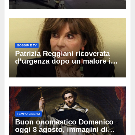
coinvolti un’auto, un suv e
una moto
GOSSIP E TV
Patrizia Reggiani ricoverata
d’urgenza dopo un malore in
vacanza: come sta oggi l’ex
Lady Gucci
TEMPO LIBERO
Buon onomastico Domenico
oggi 8 agosto, immagini di