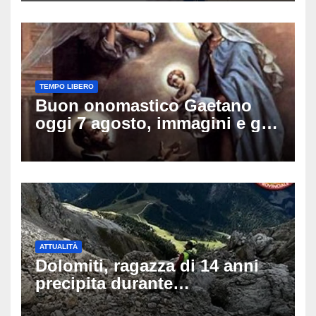
TEMPO LIBERO
Buon onomastico Gaetano
oggi 7 agosto, immagini e gif
di auguri da condividere sui
social
ATTUALITÀ
Dolomiti, ragazza di 14 anni
precipita durante
un’escursione: tragedia sul