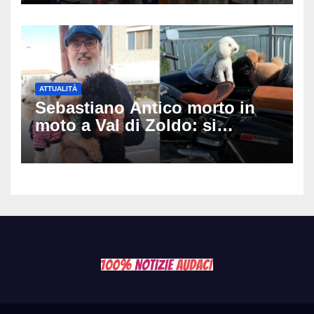
matrimonio era di un’altra
coppia
ATTUALITÀ
Sebastiano Antico morto in
moto a Val di Zoldo: si
schianta con il sidecar, salvi i
due cagnolini