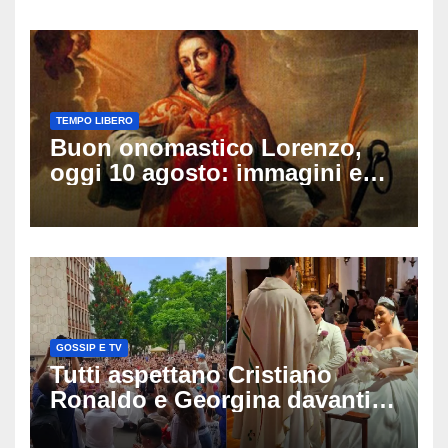
sulle ultime ore
TEMPO LIBERO
Buon onomastico Lorenzo,
oggi 10 agosto: immagini e
gif di auguri da condividere
sui social
GOSSIP E TV
Tutti aspettano Cristiano
Ronaldo e Georgina davanti
alla cattedrale: ma il