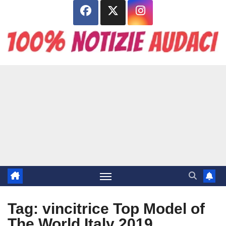
Salta
al
contenuto
Tag:
vincitrice Top Model of
The World Italy 2019