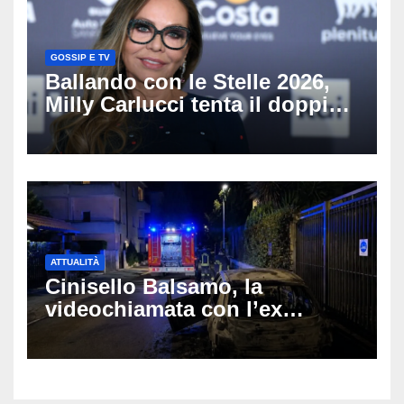
GOSSIP E TV
Ballando con le Stelle 2026,
Milly Carlucci tenta il doppio
colpo: tra i papabili Ornella
Muti e Monica Guerritore
ATTUALITÀ
Cinisello Balsamo, la
videochiamata con l’ex
fidanzata e il dramma: 35enne
lotta tra la vita e la morte