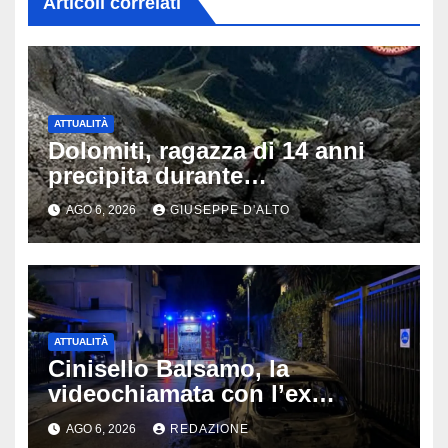
Articoli correlati
ATTUALITÀ
Dolomiti, ragazza di 14 anni
precipita durante
un’escursione: tragedia sul
AGO 6, 2026
GIUSEPPE D'ALTO
Latemar davanti alla famiglia
ATTUALITÀ
Cinisello Balsamo, la
videochiamata con l’ex
fidanzata e il dramma: 35enne
AGO 6, 2026
REDAZIONE
lotta tra la vita e la morte