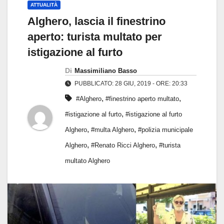
ATTUALITÀ
Alghero, lascia il finestrino
aperto: turista multato per
istigazione al furto
Di
Massimiliano Basso
PUBBLICATO: 28 GIU, 2019 - ORE: 20:33
,
,
#Alghero
#finestrino aperto multato
,
#istigazione al furto
#istigazione al furto
,
,
Alghero
#multa Alghero
#polizia municipale
,
,
Alghero
#Renato Ricci Alghero
#turista
multato Alghero