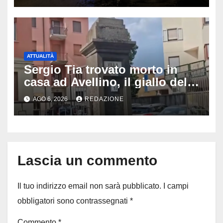
ATTUALITÀ
Sergio Tia trovato morto in
casa ad Avellino, il giallo della
porta socchiusa: disposta
AGO 6, 2026
REDAZIONE
l’autopsia
Lascia un commento
Il tuo indirizzo email non sarà pubblicato.
I campi
obbligatori sono contrassegnati
*
Commento
*