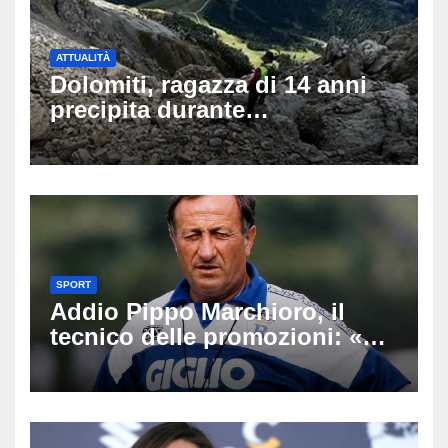
ATTUALITÀ
Dolomiti, ragazza di 14 anni
precipita durante
un’escursione: tragedia sul
Latemar davanti alla famiglia
SPORT
Addio Pippo Marchioro, il
tecnico delle promozioni: «Ha
scritto pagine indimenticabili
del nostro calcio»