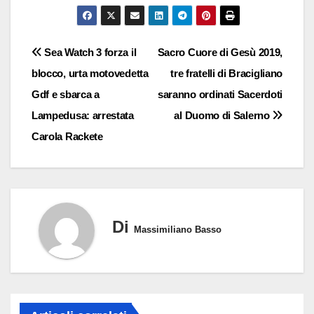
Navigazione
Sea Watch 3 forza il
Sacro Cuore di Gesù 2019,
blocco, urta motovedetta
tre fratelli di Bracigliano
articoli
Gdf e sbarca a
saranno ordinati Sacerdoti
Lampedusa: arrestata
al Duomo di Salerno
Carola Rackete
Di
Massimiliano Basso