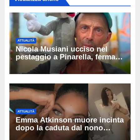
ATTUALITÀ
Nicola Musiani ucciso nel
pestaggio a Pinarella, fermati
quattro giovani: la svolta
dopo video, intercettazioni e
pedinamenti
ATTUALITÀ
Emma Atkinson muore incinta
dopo la caduta dal nono
piano: la figlia nasce 30