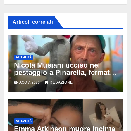
Articoli correlati
ATTUALITÀ
Nicola Musiani ucciso nel
pestaggio a Pinarella, fermati
quattro giovani: la svolta
AGO 7, 2026
REDAZIONE
dopo video, intercettazioni e
pedinamenti
ATTUALITÀ
Emma Atkinson muore incinta