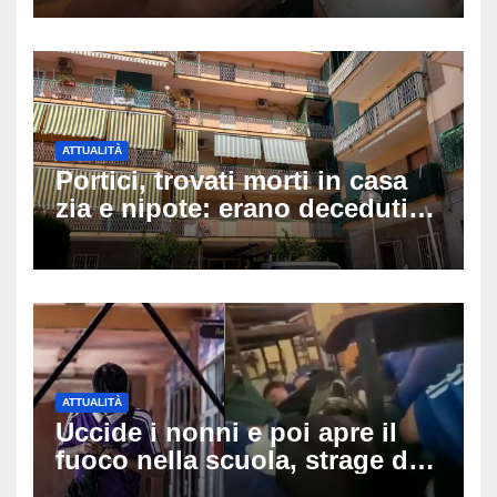
minuti dopo e sta bene
ATTUALITÀ
Portici, trovati morti in casa
zia e nipote: erano deceduti
da giorni, il caldo tra le
ipotesi al vaglio
ATTUALITÀ
Uccide i nonni e poi apre il
fuoco nella scuola, strage di
insegnanti: il possibile