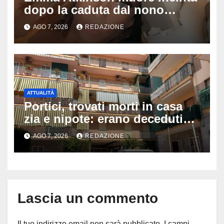
dopo la caduta dal nono
piano: la figlia nasce 30 minuti
AGO 7, 2026
REDAZIONE
dopo e sta bene
ATTUALITÀ
Portici, trovati morti in casa
zia e nipote: erano deceduti
da giorni, il caldo tra le ipotesi
AGO 7, 2026
REDAZIONE
al vaglio
Lascia un commento
Il tuo indirizzo email non sarà pubblicato.
I campi