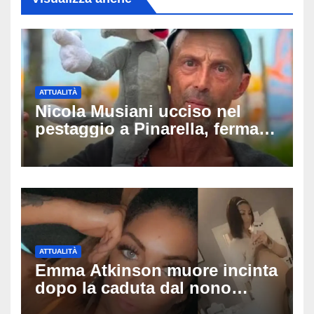
ATTUALITÀ
Nicola Musiani ucciso nel
pestaggio a Pinarella, fermati
quattro giovani: la svolta
dopo video, intercettazioni e
pedinamenti
ATTUALITÀ
Emma Atkinson muore incinta
dopo la caduta dal nono
piano: la figlia nasce 30