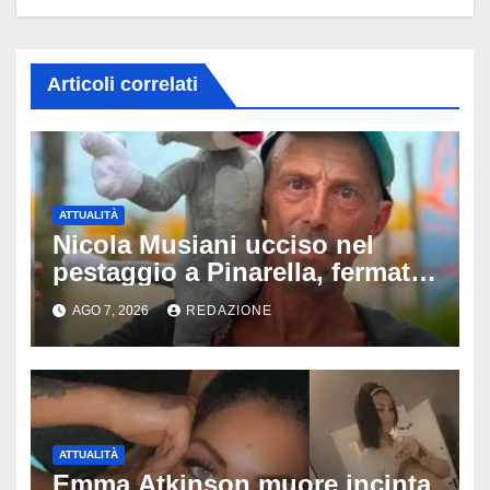
Articoli correlati
ATTUALITÀ
Nicola Musiani ucciso nel
pestaggio a Pinarella, fermati
quattro giovani: la svolta
AGO 7, 2026
REDAZIONE
dopo video, intercettazioni e
pedinamenti
ATTUALITÀ
Emma Atkinson muore incinta