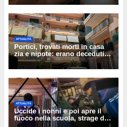
minuti dopo e sta bene
ATTUALITÀ
Portici, trovati morti in casa
zia e nipote: erano deceduti
da giorni, il caldo tra le
ipotesi al vaglio
ATTUALITÀ
Uccide i nonni e poi apre il
fuoco nella scuola, strage di
insegnanti: il possibile