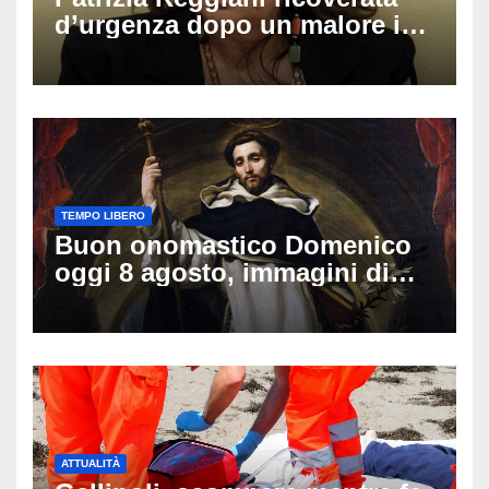
d’urgenza dopo un malore in
vacanza: come sta oggi l’ex
Lady Gucci
TEMPO LIBERO
Buon onomastico Domenico
oggi 8 agosto, immagini di
auguri da condividere
ATTUALITÀ