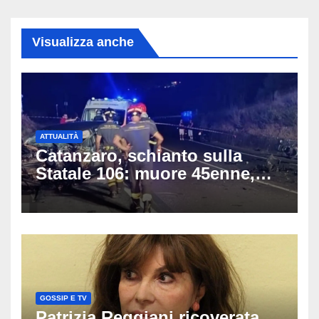
Visualizza anche
ATTUALITÀ
Catanzaro, schianto sulla
Statale 106: muore 45enne,
coinvolti un’auto, un suv e
una moto
GOSSIP E TV
Patrizia Reggiani ricoverata