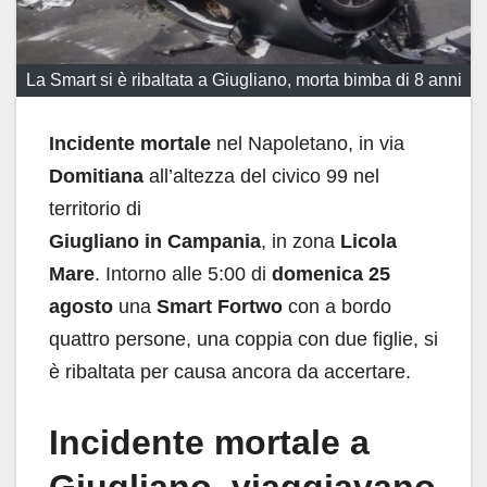
La Smart si è ribaltata a Giugliano, morta bimba di 8 anni
Incidente mortale
nel Napoletano, in via
Domitiana
all’altezza del civico 99 nel
territorio di
Giugliano in
Campania
, in zona
Licola
Mare
. Intorno alle 5:00 di
domenica 25
agosto
una
Smart Fortwo
con a bordo
quattro persone, una coppia con due figlie, si
è ribaltata per causa ancora da accertare.
Incidente mortale a