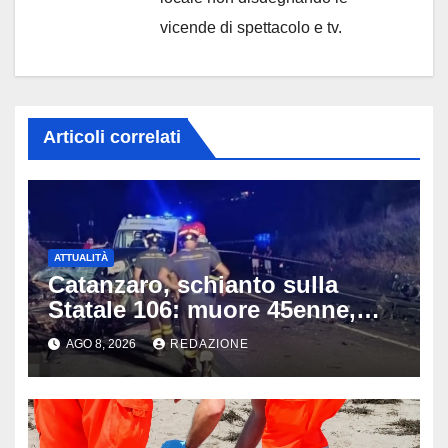
vicende di spettacolo e tv.
Articoli correlati
ATTUALITÀ
Catanzaro, schianto sulla
Statale 106: muore 45enne,
coinvolti un’auto, un suv e
AGO 8, 2026
REDAZIONE
una moto