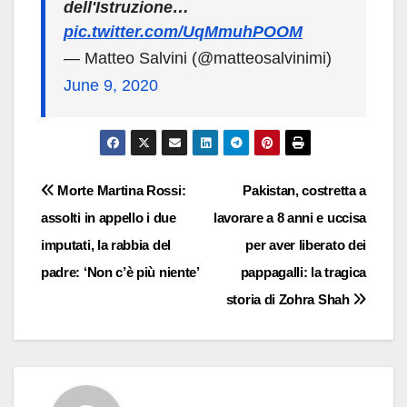
dell'Istruzione…
pic.twitter.com/UqMmuhPOOM
— Matteo Salvini (@matteosalvinimi)
June 9, 2020
Navigazione
Morte Martina Rossi:
Pakistan, costretta a
assolti in appello i due
lavorare a 8 anni e uccisa
articoli
imputati, la rabbia del
per aver liberato dei
padre: ‘Non c’è più niente’
pappagalli: la tragica
storia di Zohra Shah