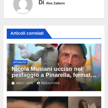
Di
Alex Zattarin
Articoli correlati
ATTUALITÀ
Nicola Musiani ucciso nel
pestaggio a Pinarella, fermati
quattro giovani: la svolta
AGO 7, 2026
REDAZIONE
dopo video, intercettazioni e
pedinamenti