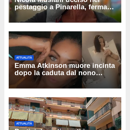
pestaggio a Pinarella, fermati
quattro giovani: la svolta
dopo video, intercettazioni e
pedinamenti
ATTUALITÀ
Emma Atkinson muore incinta
dopo la caduta dal nono
piano: la figlia nasce 30
minuti dopo e sta bene
ATTUALITÀ