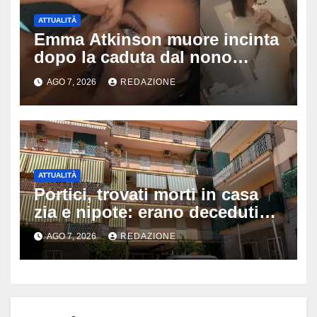
ATTUALITÀ
Emma Atkinson muore incinta
dopo la caduta dal nono
piano: la figlia nasce 30 minuti
AGO 7, 2026
REDAZIONE
dopo e sta bene
ATTUALITÀ
Portici, trovati morti in casa
zia e nipote: erano deceduti
da giorni, il caldo tra le ipotesi
AGO 7, 2026
REDAZIONE
al vaglio