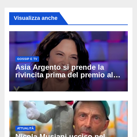
Visualizza anche
GOSSIP E TV
Asia Argento si prende la
rivincita prima del premio alla
carriera: «Mi chiamano
raccomandata e cagna»
ATTUALITÀ
Nicola Musiani ucciso nel