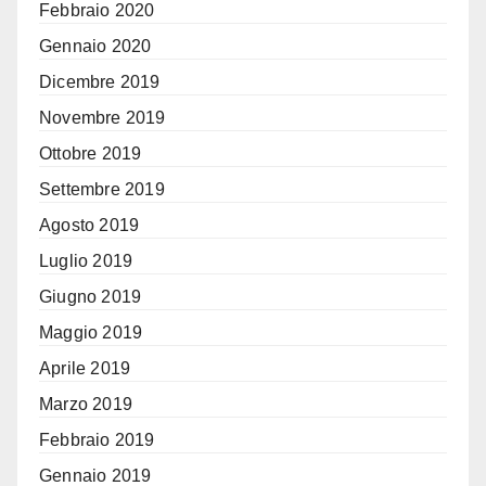
Febbraio 2020
Gennaio 2020
Dicembre 2019
Novembre 2019
Ottobre 2019
Settembre 2019
Agosto 2019
Luglio 2019
Giugno 2019
Maggio 2019
Aprile 2019
Marzo 2019
Febbraio 2019
Gennaio 2019