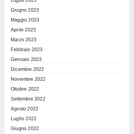
Luglio 2023
Giugno 2023
Maggio 2023
Aprile 2023
Marzo 2023
Febbraio 2023
Gennaio 2023
Dicembre 2022
Novembre 2022
Ottobre 2022
Settembre 2022
Agosto 2022
Luglio 2022
Giugno 2022