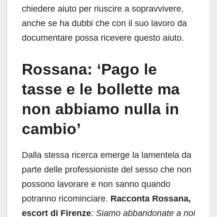
chiedere aiuto per riuscire a sopravvivere,
anche se ha dubbi che con il suo lavoro da
documentare possa ricevere questo aiuto.
Rossana: ‘Pago le
tasse e le bollette ma
non abbiamo nulla in
cambio’
Dalla stessa ricerca emerge la lamentela da
parte delle professioniste del sesso che non
possono lavorare e non sanno quando
potranno ricominciare.
Racconta Rossana,
escort di Firenze
:
Siamo abbandonate a noi