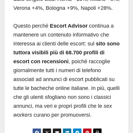
Verona +4%, Bologna +9%, Napoli +28%.
Questo perchè
Escort Advisor
continua a
mantenere un contenuto informativo che
interessa ai clienti delle escort: sul
sito sono
tuttora visibili più di 68.700 profili di
escort con recensioni
, poiché raccoglie
giornalmente tutti i numeri di telefono
associati ad annunci di escort pubblicati su
tutte le bacheche online italiane. In più, quelli
che gli utenti sfogliano non sono i classici
annunci, ma veri e propri profili che le
sex
workers
curano per promuoversi.