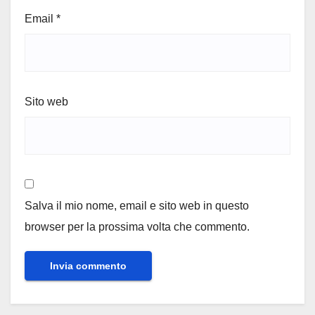
Email
*
Sito web
Salva il mio nome, email e sito web in questo
browser per la prossima volta che commento.