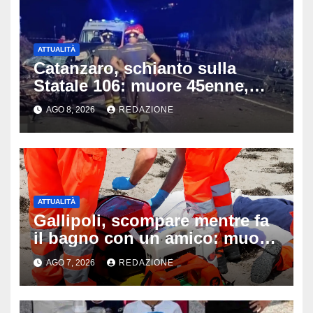
ATTUALITÀ
Catanzaro, schianto sulla
Statale 106: muore 45enne,
coinvolti un’auto, un suv e
AGO 8, 2026
REDAZIONE
una moto
ATTUALITÀ
Gallipoli, scompare mentre fa
il bagno con un amico: muore
a 19 anni dopo 45 minuti di
AGO 7, 2026
REDAZIONE
disperati tentativi di
rianimazione