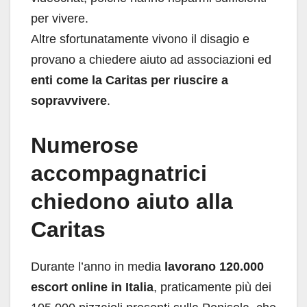
per vivere.
Altre sfortunatamente vivono il disagio e
provano a chiedere aiuto ad associazioni ed
enti come la Caritas per riuscire a
sopravvivere
.
Numerose
accompagnatrici
chiedono aiuto alla
Caritas
Durante l’anno in media
lavorano 120.000
escort online in Italia
, praticamente più dei