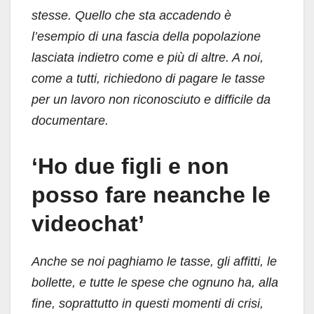
stesse. Quello che sta accadendo è
l’esempio di una fascia della popolazione
lasciata indietro come e più di altre. A noi,
come a tutti, richiedono di pagare le tasse
per un lavoro non riconosciuto e difficile da
documentare.
‘Ho due figli e non
posso fare neanche le
videochat’
Anche se noi paghiamo le tasse, gli affitti, le
bollette, e tutte le spese che ognuno ha, alla
fine, soprattutto in questi momenti di crisi,