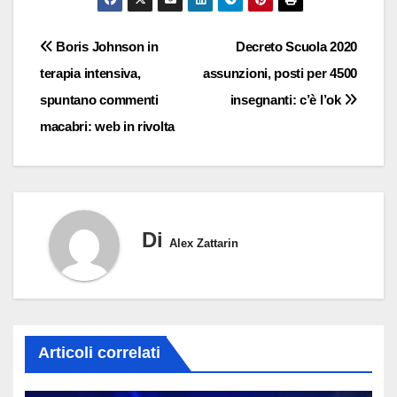
Navigazione
Boris Johnson in
Decreto Scuola 2020
terapia intensiva,
assunzioni, posti per 4500
articoli
spuntano commenti
insegnanti: c’è l’ok
macabri: web in rivolta
Di
Alex Zattarin
Articoli correlati