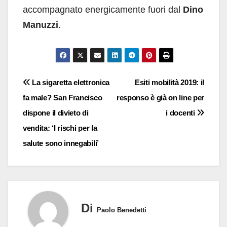
accompagnato energicamente fuori dal
Dino
Manuzzi
.
Navigazione
La sigaretta elettronica
Esiti mobilità 2019: il
fa male? San Francisco
responso è già on line per
articoli
dispone il divieto di
i docenti
vendita: ‘I rischi per la
salute sono innegabili’
Di
Paolo Benedetti