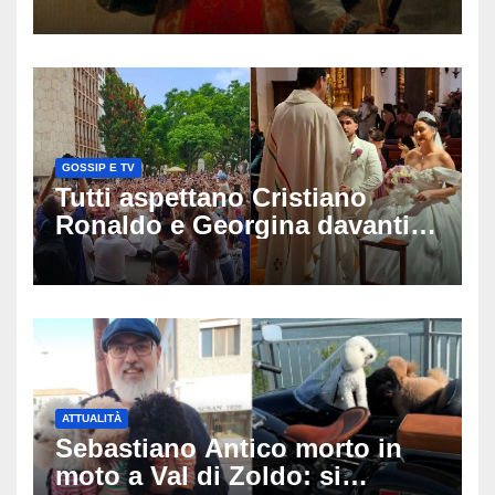
gif di auguri da condividere
sui social
GOSSIP E TV
Tutti aspettano Cristiano
Ronaldo e Georgina davanti
alla cattedrale: ma il
matrimonio era di un’altra
coppia
ATTUALITÀ
Sebastiano Antico morto in
moto a Val di Zoldo: si