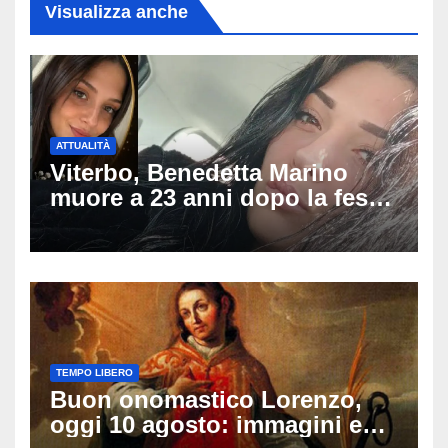
Visualizza anche
ATTUALITÀ
Viterbo, Benedetta Marino
muore a 23 anni dopo la festa
di compleanno: trovata senza
vita nell’ex consorzio, è giallo
sulle ultime ore
TEMPO LIBERO
Buon onomastico Lorenzo,
oggi 10 agosto: immagini e