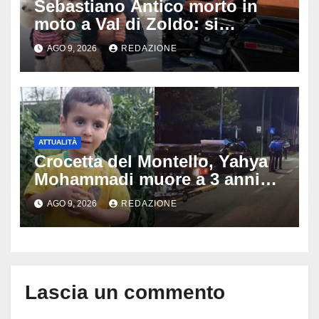
Sebastiano Antico morto in
moto a Val di Zoldo: si
schianta con il sidecar, salvi i
AGO 9, 2026
REDAZIONE
due cagnolini
ATTUALITÀ
Crocetta del Montello, Yahya
Mohammadi muore a 3 anni
dopo 72 ore di agonia: era
AGO 9, 2026
REDAZIONE
stato travolto da un’auto
Lascia un commento