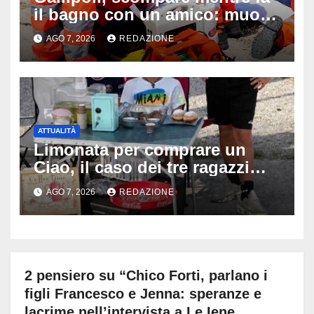
il bagno con un amico: muore
a 19 anni dopo 45 minuti di
AGO 7, 2026
REDAZIONE
disperati tentativi di
rianimazione
ATTUALITÀ
Limonata per comprare un
Ciao, il caso dei tre ragazzi
divide l’Italia: Fedriga li invita
AGO 7, 2026
REDAZIONE
in Regione, Vannacci li
difende
2 pensiero su “Chico Forti, parlano i
figli Francesco e Jenna: speranze e
lacrime nell’intervista a Le Iene