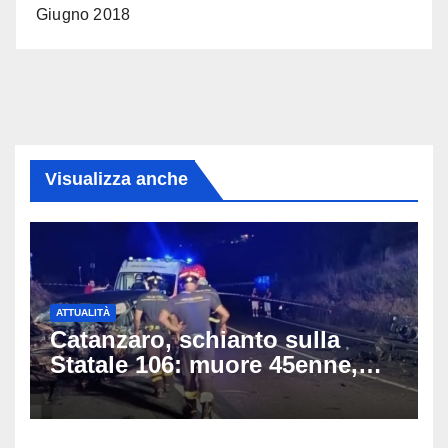
Giugno 2018
Visualizza anche
ATTUALITÀ
Catanzaro, schianto sulla
Statale 106: muore 45enne,
coinvolti un’auto, un suv e
una moto