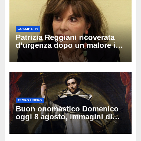
GOSSIP E TV
Patrizia Reggiani ricoverata
d’urgenza dopo un malore in
vacanza: come sta oggi l’ex
Lady Gucci
TEMPO LIBERO
Buon onomastico Domenico
oggi 8 agosto, immagini di
auguri da condividere