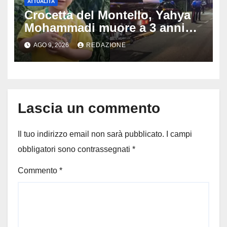
ATTUALITÀ
Crocetta del Montello, Yahya
Mohammadi muore a 3 anni
dopo 72 ore di agonia: era
AGO 9, 2026
REDAZIONE
stato travolto da un’auto
Lascia un commento
Il tuo indirizzo email non sarà pubblicato.
I campi
obbligatori sono contrassegnati
*
Commento
*