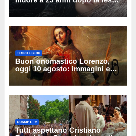
di compleanno: trovata senza
vita nell’ex consorzio, è giallo
sulle ultime ore
TEMPO LIBERO
Buon onomastico Lorenzo,
oggi 10 agosto: immagini e
gif di auguri da condividere
sui social
GOSSIP E TV
Tutti aspettano Cristiano