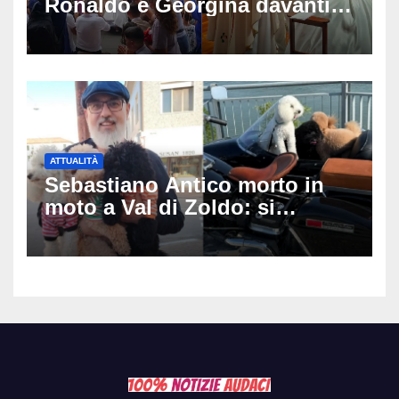
Ronaldo e Georgina davanti
alla cattedrale: ma il
matrimonio era di un’altra
coppia
ATTUALITÀ
Sebastiano Antico morto in
moto a Val di Zoldo: si
schianta con il sidecar, salvi i
due cagnolini