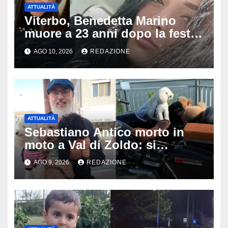
ATTUALITÀ
Viterbo, Benedetta Marino
muore a 23 anni dopo la festa
di compleanno: trovata senza
AGO 10, 2026
REDAZIONE
vita nell’ex consorzio, è giallo
sulle ultime ore
ATTUALITÀ
Sebastiano Antico morto in
moto a Val di Zoldo: si
schianta con il sidecar, salvi i
AGO 9, 2026
REDAZIONE
due cagnolini