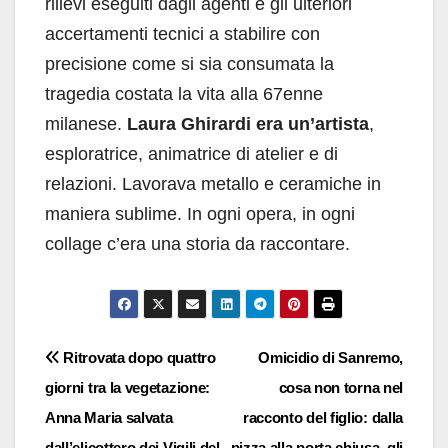
rilievi eseguiti dagli agenti e gli ulteriori
accertamenti tecnici a stabilire con
precisione come si sia consumata la
tragedia costata la vita alla 67enne
milanese.
Laura Ghirardi era un’artista
,
esploratrice, animatrice di atelier e di
relazioni. Lavorava metallo e ceramiche in
maniera sublime. In ogni opera, in ogni
collage c’era una storia da raccontare.
Navigazione
Ritrovata dopo quattro
Omicidio di Sanremo,
giorni tra la vegetazione:
cosa non torna nel
articoli
Anna Maria salvata
racconto del figlio: dalla
dall’elicottero dei Vigili del
pizza alla porta chiusa, gli